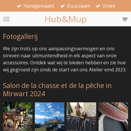
Handgemaakt
Duurzaam
Uniek
Ga
direct
Hub&Mup
naar
de
hoofdinhoud
Fotogallerij
We zijn trots op ons aanpassingsvermogen en ons
streven naar uitmuntendheid in elk aspect van onze
accessoires. Ontdek wat wij te bieden hebben en zie hoe
wij gegroeid zijn sinds de start van ons Atelier eind 2023.
Salon de la chasse et de la pêche in
Mirwart 2024