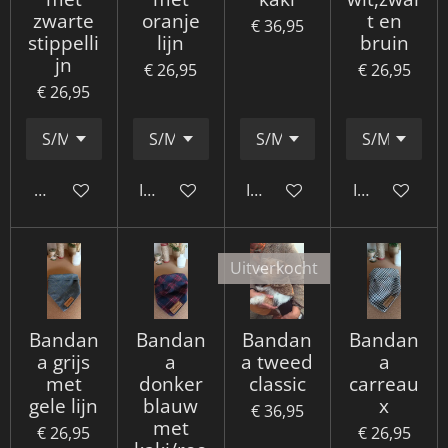
zwarte
oranje
t en
€ 36,95
stippelli
lijn
bruin
jn
€ 26,95
€ 26,95
€ 26,95
Houd mij op de hoogte
In winkelwagen
In winkelwagen
In winkelwa
Uitverkocht
Bandan
Bandan
Bandan
Bandan
a grijs
a
a tweed
a
met
donker
classic
carreau
gele lijn
blauw
x
€ 36,95
met
€ 26,95
€ 26,95