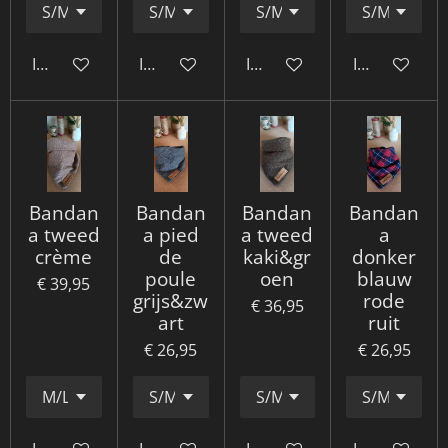
In winkelwagen
In winkelwagen
In winkelwagen
In winkelwa
Bandan
Bandan
Bandan
Bandan
a tweed
a pied
a tweed
a
crème
de
kaki&gr
donker
poule
oen
blauw
€ 39,95
grijs&zw
rode
€ 36,95
art
ruit
€ 26,95
€ 26,95