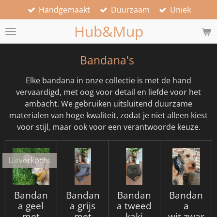
Handgemaakt
Duurzaam
Uniek
Ga
direct
Hub&Mup
naar
de
hoofdinhoud
Bandana's
Elke bandana in onze collectie is met de hand
vervaardigd, met oog voor detail en liefde voor het
ambacht. We gebruiken uitsluitend duurzame
materialen van hoge kwaliteit, zodat je niet alleen kiest
voor stijl, maar ook voor een verantwoorde keuze.
Uitverkocht
Bandan
Bandan
Bandan
Bandan
a geel
a grijs
a tweed
a
met
met
kaki
wit,zwar