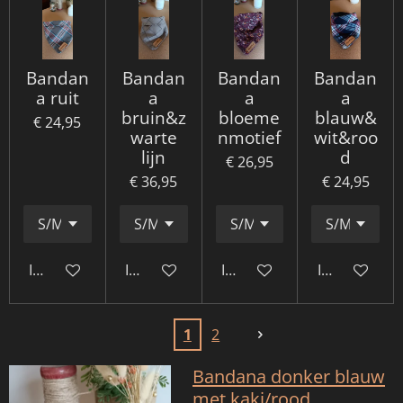
Bandan
Bandan
Bandan
Bandan
a ruit
a
a
a
bruin&z
bloeme
blauw&
€ 24,95
warte
nmotief
wit&roo
lijn
d
€ 26,95
€ 36,95
€ 24,95
In winkelwagen
In winkelwagen
In winkelwagen
In winkelwa
1
2
Bandana donker blauw
met kaki/rood