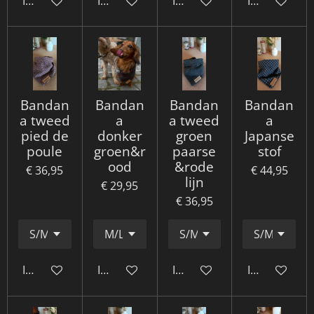
In winkelwagen
In winkelwagen
In winkelwagen
In winkelwa
Bandan
Bandan
Bandan
Bandan
a tweed
a
a tweed
a
pied de
donker
groen
Japanse
poule
groen&r
paarse
stof
ood
&rode
€ 36,95
€ 44,95
lijn
€ 29,95
€ 36,95
In winkelwagen
In winkelwagen
In winkelwagen
In winkelwa