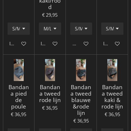
kaki/roo
d
€ 29,95
In winkelwagen
In winkelwagen
Houd mij op de hoogte
In winkelwa
Bandan
Bandan
Bandan
Bandan
a pied
a tweed
a tweed
a tweed
de
rode lijn
blauwe
kaki &
poule
&rode
rode lijn
€ 36,95
lijn
€ 36,95
€ 36,95
€ 36,95