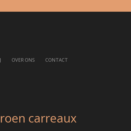
J
OVER ONS
CONTACT
roen carreaux