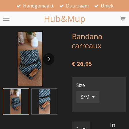
Handgemaakt
Duurzaam
Uniek
Ga
direct
Hub&Mup
naar
de
hoofdinhoud
Bandana
carreaux
€ 26,95
Size
In