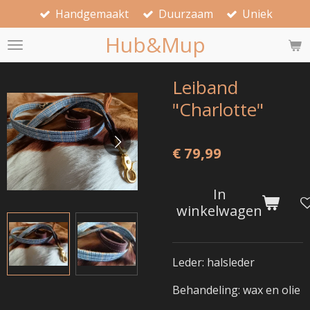
Handgemaakt
Duurzaam
Uniek
Ga
direct
Hub&Mup
naar
de
hoofdinhoud
Leiband
"Charlotte"
€ 79,99
In
winkelwagen
Leder: halsleder
Behandeling: wax en olie