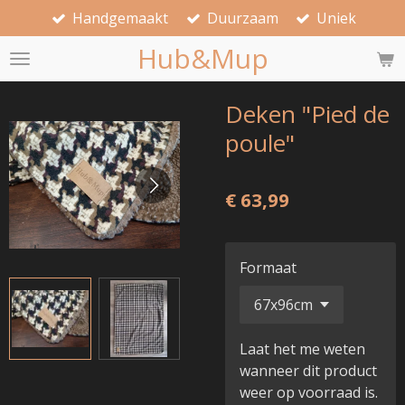
Handgemaakt
Duurzaam
Uniek
Ga
direct
Hub&Mup
naar
de
hoofdinhoud
Deken "Pied de
poule"
€ 63,99
Formaat
Laat het me weten
wanneer dit product
weer op voorraad is.